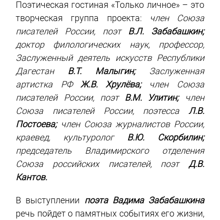
Поэтическая гостиная «Только личное» – это
творческая группа проекта:
член Союза
писателей России, поэт
В.Л. Забабашкин;
доктор филологических наук, профессор,
Заслуженный деятель искусств Республики
Дагестан
В.Т. Малыгин;
Заслуженная
артистка РФ
Ж.В. Хрулёва;
член Союза
писателей России, поэт
В.М. Улитин;
член
Союза писателей России, поэтесса
Л.В.
Постоева;
член Союза журналистов России,
краевед, культуролог
В.Ю. Скорбилин;
председатель Владимирского отделения
Союза российских писателей, поэт
Д.В.
Кантов.
В выступлении
поэта Вадима Забабашкина
речь пойдет о памятных событиях его жизни,