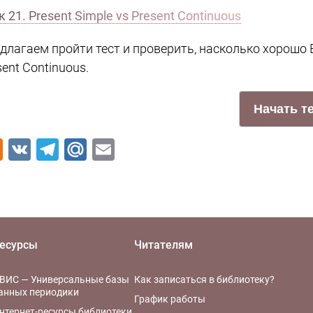
к 21. Present Simple vs Present Continuous
длагаем пройти тест и проверить, насколько хорошо В
sent Continuous.
Odnoklassniki
VK
Telegram
Mail.Ru
Email
есурсы
Читателям
ВИС — Универсальные базы
Как записаться в библиотеку?
анных периодики
График работы
нтернет-ресурсы библиотеки