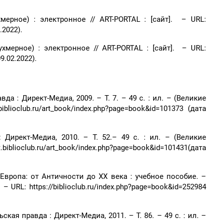
мерное) : электронное // ART-PORTAL : [сайт]. – URL:
2.2022).
мерное) : электронное // ART-PORTAL : [сайт]. – URL:
09.02.2022).
а : Директ-Медиа, 2009. – Т. 7. – 49 с. : ил. – (Великие
blioclub.ru/art_book/index.php?page=book&id=101373 (дата
Директ-Медиа, 2010. – Т. 52.– 49 с. : ил. – (Великие
blioclub.ru/art_book/index.php?page=book&id=101431(дата
Европа: от Античности до XX века : учебное пособие. –
 URL: https://biblioclub.ru/index.php?page=book&id=252984
я правда : Директ-Медиа, 2011. – Т. 86. – 49 с. : ил. –