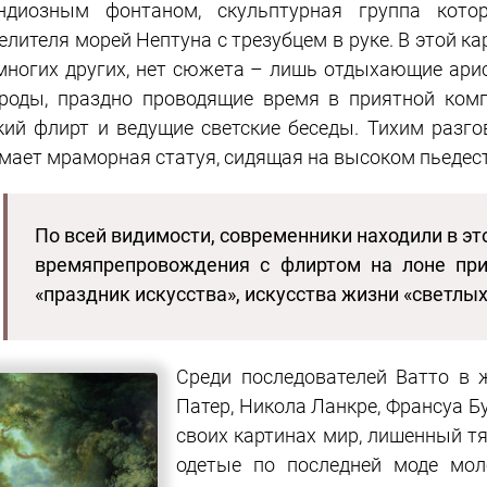
ндиозным фонтаном, скульптурная группа кото
елителя морей Нептуна с трезубцем в руке. В этой кар
многих других, нет сюжета – лишь отдыхающие ари
роды, праздно проводящие время в приятной комп
кий флирт и ведущие светские беседы. Тихим разг
мает мраморная статуя, сидящая на высоком пьедес
По всей видимости, современники находили в эт
времяпрепровождения с флиртом на лоне при
«праздник искусства», искусства жизни «светлых
Среди последователей Ватто в 
Патер, Никола Ланкре, Франсуа Б
своих картинах мир, лишенный тя
одетые по последней моде мо