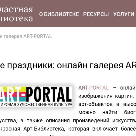
modal-check
ластная
О БИБЛИОТЕКЕ
РЕСУРСЫ
УСЛУГИ
лиотека
йн галерея ART-PORTAL
е праздники: онлайн галерея A
ART-PORTAL
– онлайн
изображения картин,
арт-объектов в выс
можно найти биогр
усства, а также описания произведений искусств
красная Aрт-Библиотека, которая включает боле