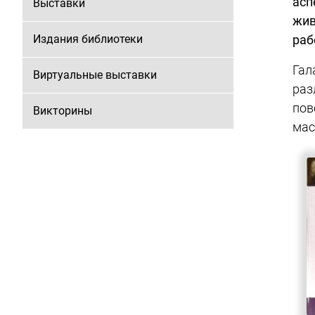
асп
Выставки
жи
Издания библиотеки
раб
Гал
Виртуальные выставки
раз
пов
Викторины
мас