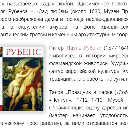
ак называемых садах любви. Одноименное полотн
ля Рубенса – «Сад любви» (около 1630, Музей Пр
ором изображены дамы и господа, наслаждающиеся
уга, в окружении амуров на фоне идилличес
антическим гротом и каменным архитектурным соо
Питер Пауль Рубенс
(1577-164
живописец в истории мирово
фламандской живописи. Худож
фигур европейской культуры XV
традиции, а его работы, по сути
Таков «Праздник в парке («Со
«Нептун», 1712–1713, Музей 
Обрамляющие сцену деревья иг
(мастер начинает уподоблят
ническому пространству), за ними открывается ве