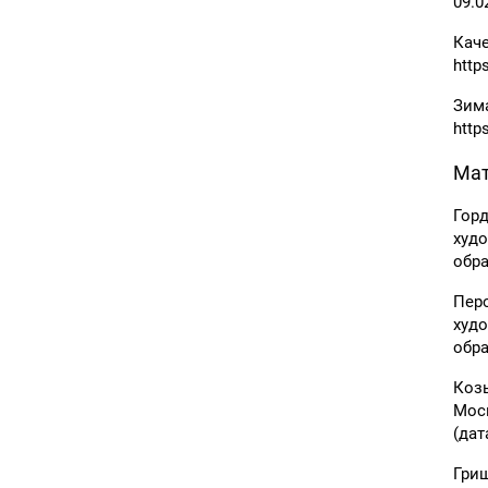
09.0
Кач
http
Зима
http
Мат
Горд
худо
обра
Пер
худо
обра
Козь
Моск
(дат
Гриш