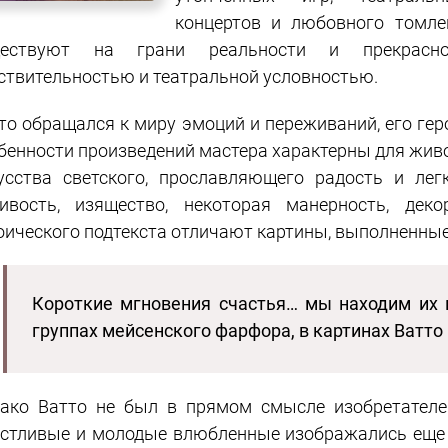
концертов и любовного томле
ществуют на грани реальности и прекрасн
ствительностью и театральной условностью.
то обращался к миру эмоций и переживаний, его геро
бенности произведений мастера характерны для живоп
усства светского, прославляющего радость и лег
ивость, изящество, некоторая манерность, деко
оического подтекста отличают картины, выполненные 
Короткие мгновения счастья… мы находим их 
группах мейсенского фарфора, в картинах Ватто 
ако Ватто не был в прямом смысле изобретателе
стливые и молодые влюбленные изображались еще 