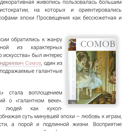
а декоративная живопись пользовалась большим
истократии, на которых и ориентировались
ософами эпохи Просвещения как бессюжетная и
ссии обратились к жанру
дной из характерных
 искусства» был интерес
Андреевич Сомов
, один из
неподражаемые галантные
к» стала воплощением
ий о «галантном веке».
л людей как кукол-
обнажая суть минувшей эпохи – любовь к играм,
ости, а порой и подлинной жизни. Восприятие