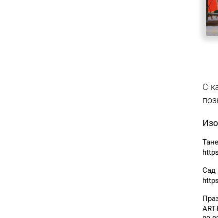
С к
поз
Изо
Тан
http
Сад
http
Праз
ART-