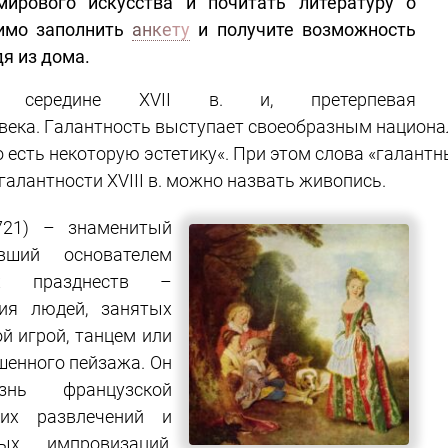
мирового искусства и почитать литературу о
димо заполнить
анкету
и получите возможность
дя из дома.
середине
XVII
в
.
и
,
претерпевая
в
ека.
Г
алантность
выступает
своеобразным
на
цион
о
есть
не
которую
эстетику
«
.
При
этом
слова
«
галантн
галантности
XVIII в.
можно назвать
живопись
.
21) – знаменитый
вший основателем
х празднеств –
ния людей, занятых
й игрой, танцем или
шенного пейзажа. Он
нь французской
ких развлечений и
ых импровизаций,