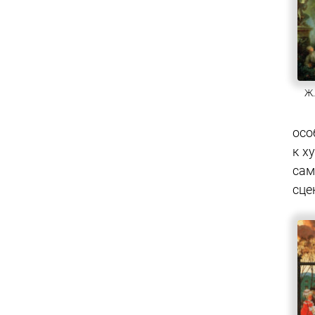
Ж.
осо
к х
сам
сце