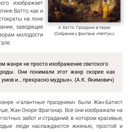
рого изображает
тине Ватто, как и
стократы на лоне
ании, заводящие
А. Ватто. Праздник в парке
(Собрание у фонтана «Нептун»)
оворам молодости
тале.
ом жанре не просто изображение светского
роды. Они понимали этот жанр скорее как
 умов и… прекрасно мудрых». (А.К. Якимович)
жанре «галантные праздники» были Жан-Батист
уше, Жан Оноре Фрагонар. Все они изображали на
гостных забот и страданий, в котором красивые,
лодые люди наслаждаются жизнью, простой и