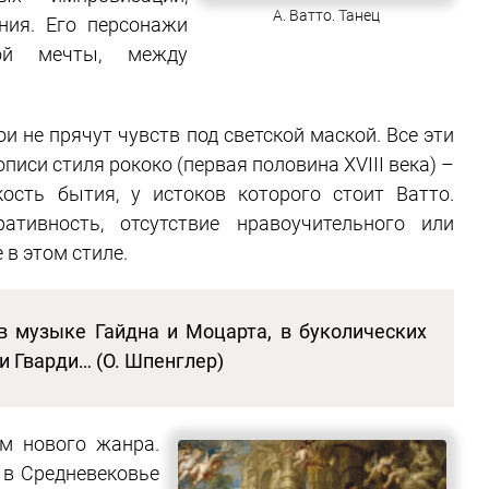
А. Ватто. Танец
ния. Его персонажи
ой мечты, между
и не прячут чувств под светской маской. Все эти
иси стиля рококо (первая половина XVIII века) –
кость бытия, у истоков которого стоит Ватто.
ративность, отсутствие нравоучительного или
в этом стиле.
в музыке Гайдна и Моцарта, в буколических
и Гварди… (О. Шпенглер)
м нового жанра.
в Средневековье