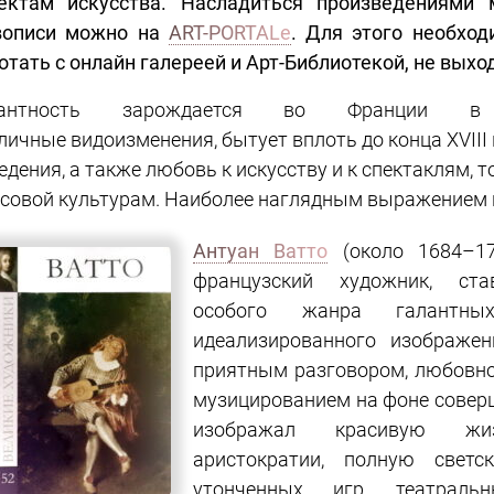
ектам искусства. Насладиться произведениями 
вописи можно на
ART-PORTALе
. Для этого необхо
отать с онлайн галереей и Арт-Библиотекой, не выхо
ан
т
ность
зарождается
во
Франции
в
личные
видоизменения
,
бытует
вплоть
до
конца
XVIII
едения
,
а
также
любовь
к
искусству
и
к
спектаклям
,
т
совой
культурам
.
Наиболее
наглядным
выражением
Антуан Ватто
(около 1684–17
французский художник, ста
особого жанра галантны
идеализированного изображе
приятным разговором, любовно
музицированием на фоне совер
изображал красивую жиз
аристократии, полную светс
утонченных игр, театральн