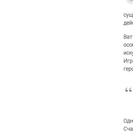
су
дей
Ват
осо
иск
Игр
гер
Одн
Сча