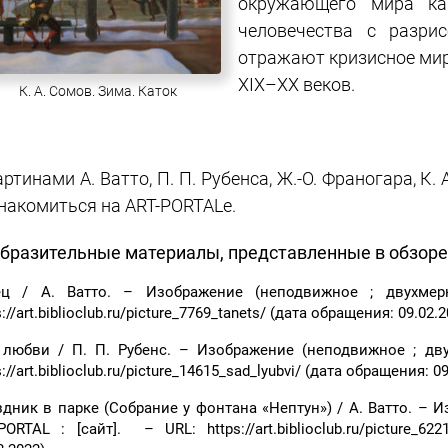
окружающего мира ка
человечества с разри
отражают кризисное мир
XIX–XX веков.
К. А. Сомов. Зима. Каток
артинами А. Ватто, П. П. Рубенса, Ж.-О. Франогара, 
накомиться на ART-PORTALe.
бразительные материалы, представленные в обзоре
ец / А. Ватто. – Изображение (неподвижное ; двухмерн
s://art.biblioclub.ru/picture_7769_tanets/ (дата обращения: 09.02.2
 любви / П. П. Рубенс. – Изображение (неподвижное ; двух
s://art.biblioclub.ru/picture_14615_sad_lyubvi/ (дата обращения: 0
дник в парке (Собрание у фонтана «Нептун») / А. Ватто. – И
PORTAL : [сайт]. – URL: https://art.biblioclub.ru/picture_62