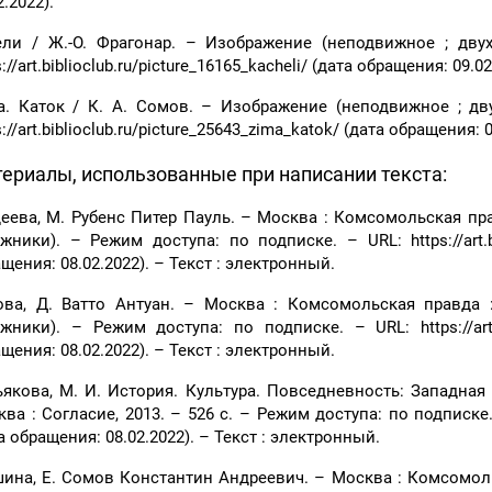
2.2022).
ели / Ж.-О. Фрагонар. – Изображение (неподвижное ; двух
s://art.biblioclub.ru/picture_16165_kacheli/ (дата обращения: 09.0
. Каток / К. А. Сомов. – Изображение (неподвижное ; двух
s://art.biblioclub.ru/picture_25643_zima_katok/ (дата обращения: 
ериалы, использованные при написании текста:
еева, М. Рубенс Питер Пауль. – Москва : Комсомольская правд
жники). – Режим доступа: по подписке. – URL: https://art.bi
щения: 08.02.2022). – Текст : электронный.
ова, Д. Ватто Антуан. – Москва : Комсомольская правда : 
жники). – Режим доступа: по подписке. – URL: https://art.bi
щения: 08.02.2022). – Текст : электронный.
якова, М. И. История. Культура. Повседневность: Западная 
ва : Согласие, 2013. – 526 с. – Режим доступа: по подписке. –
а обращения: 08.02.2022). – Текст : электронный.
ина, Е. Сомов Константин Андреевич. – Москва : Комсомольска