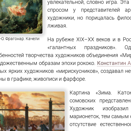
увлекательной, словно игра. Эт
спросом у представителей ар
художники, но порицалась фил
лживая.
-О. Фрагонар. Качели
На рубеже XIX–XX веков и в Ро
«галантных праздников». О
бенностей творчества художников объединения «Мир
удожественным образам эпохи рококо.
Константин 
ых ярких художников «мирискусников», создавал 
ны в графике, живописи и фарфоре.
Картина «Зима. Като
сомовских представлен
Художник изобрази
марионеток, тем самым 
отсутствие естественн