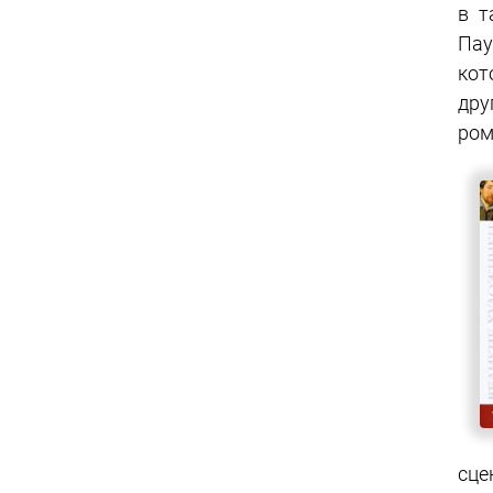
в т
Пау
кот
др
ром
сце