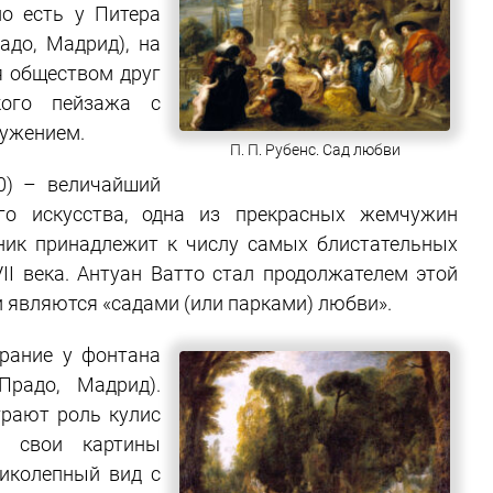
о есть у Питера
адо, Мадрид), на
 обществом друг
кого пейзажа с
ружением.
П. П. Рубенс. Сад любви
0) – величайший
го искусства, одна из прекрасных жемчужин
ник принадлежит к числу самых блистательных
II века. Антуан Ватто стал продолжателем этой
, и являются «садами (или парками) любви».
брание у фонтана
Прадо, Мадрид).
рают роль кулис
ь свои картины
ликолепный вид с