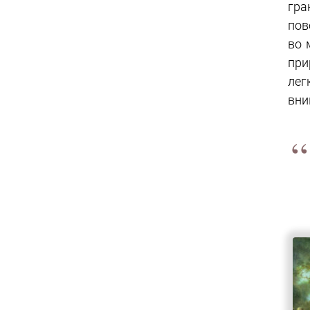
гра
пов
во 
при
лег
вни