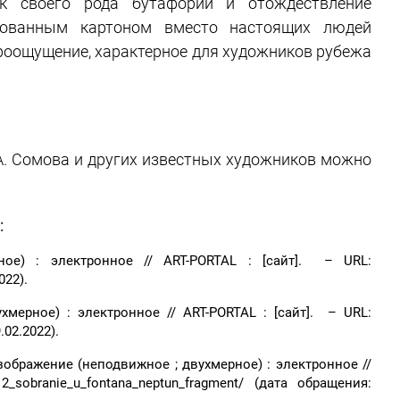
к своего рода бутафории и отождествление
сованным картоном вместо настоящих людей
оощущение, характерное для художников рубежа
К. А. Сомова и других известных художников можно
:
ое) : электронное // ART-PORTAL : [сайт]. – URL:
022).
мерное) : электронное // ART-PORTAL : [сайт]. – URL:
9.02.2022).
зображение (неподвижное ; двухмерное) : электронное //
212_sobranie_u_fontana_neptun_fragment/ (дата обращения: