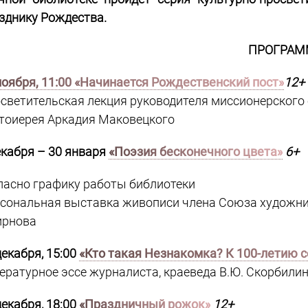
зднику Рождества.
ПРОГРАМ
ноября, 11:00 «Начинается Рождественский пост»
12+
светительская лекция руководителя миссионерского о
тоиерея Аркадия Маковецкого
екабря – 30 января
«Поэзия бесконечного цвета»
6+
ласно графику работы библиотеки
сональная выставка живописи члена Союза художник
рнова
декабря, 15:00
«Кто такая Незнакомка? К 100-летию 
ературное эссе журналиста, краеведа В.Ю. Скорбили
декабря, 18:00
«Праздничный рожок»
12+