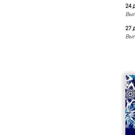
24 
Вып
27 
Вып