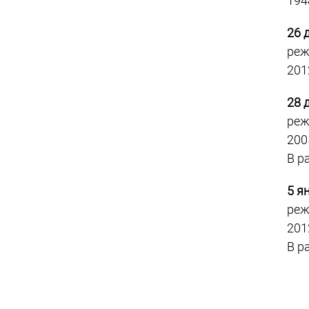
194
26 
реж
201
28 
реж
200
В р
5 я
реж
201
В р