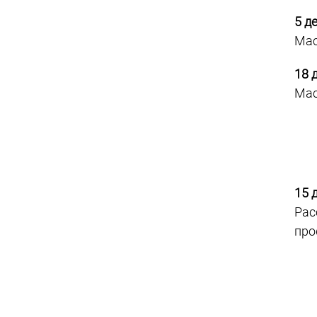
5 д
Мас
18 
Мас
15 
Рас
про