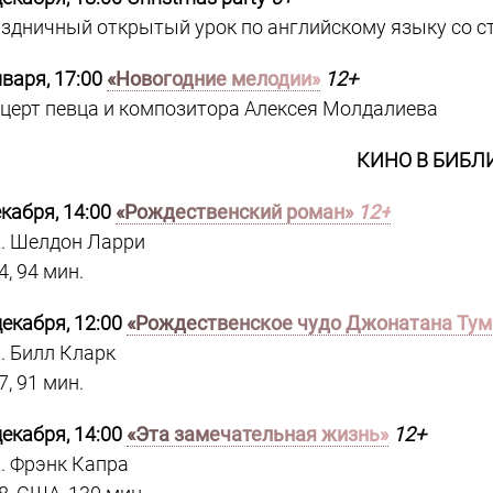
здничный открытый урок по английскому языку со ст
нваря, 17:00
«Новогодние мелодии»
12+
церт певца и композитора Алексея Молдалиева
КИНО В БИБЛ
екабря, 14:00
«Рождественский роман»
12+
. Шелдон Ларри
4, 94 мин.
декабря, 12:00
«Рождественское чудо Джонатана Тум
. Билл Кларк
7, 91 мин.
декабря, 14:00
«Эта замечательная жизнь»
12+
. Фрэнк Капра