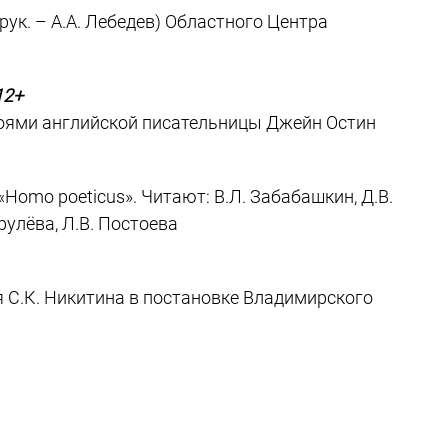
ук. – А.А. Лебедев) Областного Центра
12+
оями английской писательницы Джейн Остин
Homo poeticus». Читают: В.Л. Забабашкин, Д.В.
Хрулёва, Л.В. Постоева
 С.К. Никитина в постановке Владимирского