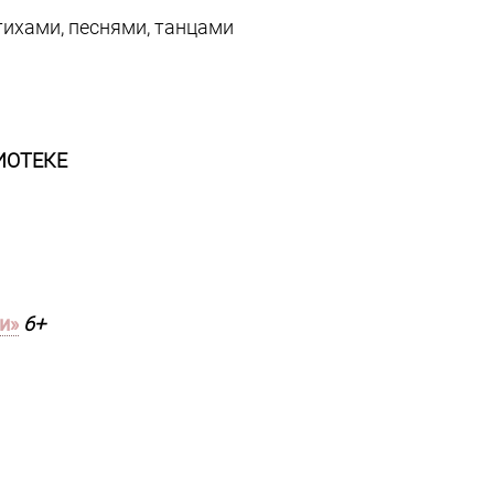
ихами, песнями, танцами
ИОТЕКЕ
и»
6+