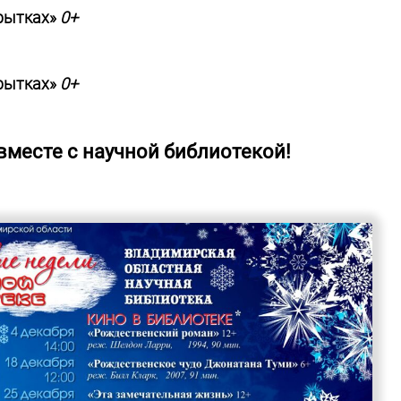
крытках»
0+
крытках»
0+
месте с научной библиотекой!