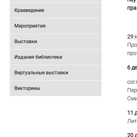
пра
Краеведение
Мероприятия
29 
Выставки
Про
про
Издания библиотеки
6 д
Виртуальные выставки
сог
Викторины
Пер
Сми
11 
Лит
20 