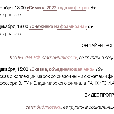
екабря, 13:00
«Символ 2022 года из фетра»
6+
тер-класс
декабря, 13:00
«Снежинка из фоамирана»
6+
тер-класс
ОНЛАЙН-ПРО
КУЛЬТУРА.РФ
,
сайт библиотеки
, ее группы в со
декабря, 15:00
«Сказка, объединяющая мир»
12+
сказ о коллекции марок со сказочными сюжетами фил
фессора ВлГУ и Владимирского филиала РАНХиГС И.А
ВИДЕОПРОГ
сайт библиотеки
, ее группы в социальны