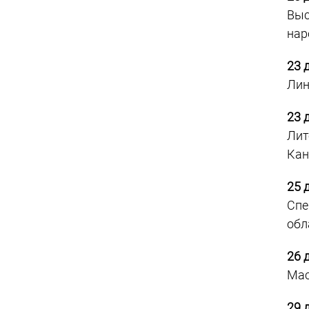
Выс
нар
23 
Лин
23 
Лит
Кан
25 
Спе
обл
26 
Мас
29 