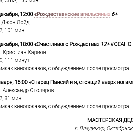
8, США, 130 мин.
декабря, 12:00
«Рождественские апельсины»
6+
 Джон Лойд
2, 101 мин.
декабря, 18:00 «Счастливого Рождества»
12+ !!
СЕАНС
. Кристиан Карион
5, 111 минут
амках кинопоказов, с обсуждением после просмотра
нваря, 16:00 «Старец Паисий и я, стоящий вверх нога
. Александр Столяров
2, 81 мин.
амках кинопоказов, с обсуждением после просмотра
МАСТЕРСКАЯ ДЕ
г. Владимир, Октябрьски