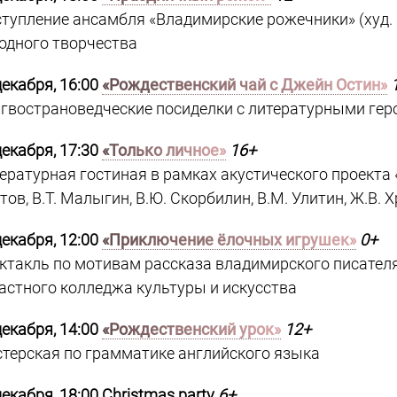
тупление ансамбля «Владимирские рожечники» (худ. р
одного творчества
декабря, 16:00
«Рождественский чай с Джейн Остин»
гвострановедческие посиделки с литературными гер
декабря, 17:30
«Только личное»
16+
ературная гостиная в рамках акустического проекта «
тов, В.Т. Малыгин, В.Ю. Скорбилин, В.М. Улитин, Ж.В. 
декабря, 12:00
«Приключение ёлочных игрушек»
0+
ктакль по мотивам рассказа владимирского писателя
астного колледжа культуры и искусства
декабря, 14:00
«Рождественский урок»
12+
терская по грамматике английского языка
декабря, 18:00 Christmas party
6+