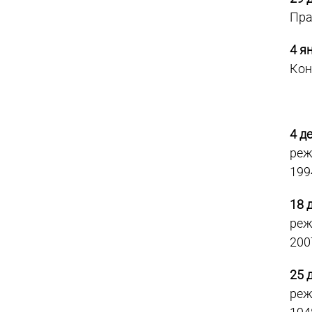
Пра
4 я
Кон
4 д
реж
199
18 
реж
200
25 
реж