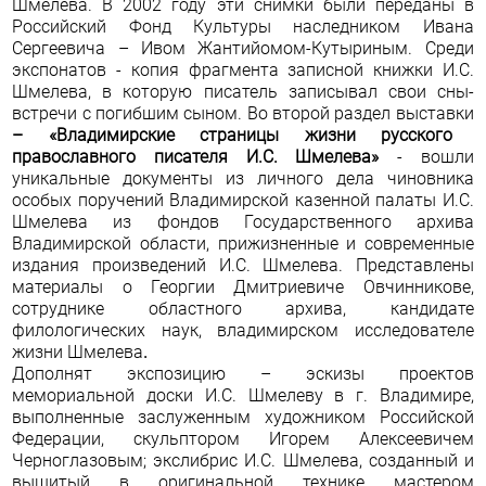
Шмелева. В 2002 году эти снимки были переданы в
Российский Фонд Культуры наследником Ивана
Сергеевича – Ивом Жантийомом-Кутыриным. Среди
экспонатов - копия фрагмента записной книжки И.С.
Шмелева, в которую писатель записывал свои сны-
встречи с погибшим сыном. Во второй раздел выставки
–
«Владимирские страницы жизни русского
православного писателя И.С. Шмелева»
- вошли
уникальные документы из личного дела чиновника
особых поручений Владимирской казенной палаты И.С.
Шмелева из фондов Государственного архива
Владимирской области, прижизненные и современные
издания произведений И.С. Шмелева. Представлены
материалы о Георгии Дмитриевиче Овчинникове,
сотруднике областного архива, кандидате
филологических наук, владимирском исследователе
жизни Шмелева
.
Дополнят экспозицию – эскизы проектов
мемориальной доски И.С. Шмелеву в г. Владимире,
выполненные заслуженным художником Российской
Федерации, скульптором Игорем Алексеевичем
Черноглазовым; экслибрис И.С. Шмелева, созданный и
вышитый в оригинальной технике мастером