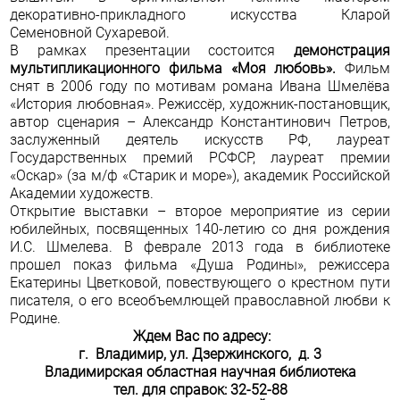
декоративно-прикладного искусства Кларой
Семеновной Сухаревой.
В рамках презентации состоится
демонстрация
мультипликационного фильма
«Моя любовь».
Фильм
снят в 2006 году по мотивам романа Ивана Шмелёва
«История любовная». Режиссёр, художник-постановщик,
автор сценария – Александр Константинович Петров,
заслуженный деятель искусств РФ, лауреат
Государственных премий РСФСР, лауреат премии
«Оскар» (за м/ф «Старик и море»), академик Российской
Академии художеств.
Открытие выставки – второе мероприятие из серии
юбилейных, посвященных 140-летию со дня рождения
И.С. Шмелева. В феврале 2013 года в библиотеке
прошел показ фильма «Душа Родины», режиссера
Екатерины Цветковой, повествующего о крестном пути
писателя, о его всеобъемлющей православной любви к
Родине.
Ждем Вас по адресу:
г. Владимир, ул. Дзержинского, д. 3
Владимирская областная научная библиотека
тел. для справок: 32-52-88